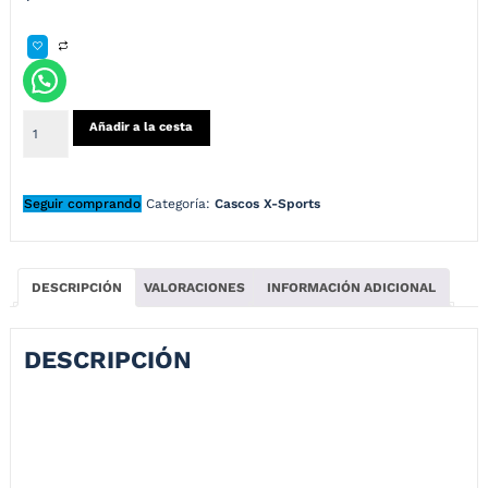
Añadir a la cesta
Seguir comprando
Categoría:
Cascos X-Sports
DESCRIPCIÓN
VALORACIONES
INFORMACIÓN ADICIONAL
DESCRIPCIÓN
CASCO X-SPORTS 165 MOONK MATE AZUL
El casco X-Sports 165 Moonk es la combinación perfecta entre diseño
vanguardista, seguridad y confort para los motociclistas más