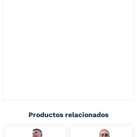
Esta chaqueta te brinda un estilo unico y funcionalidad excepcional
para tus recorridos gracias a su diseño tipo canguro (bosillo frontal
amplio y cremallera corta).
Fabricada en material que repele el agua con un interior termico y
una malla permitiendo así protegerte de chubascos o lloviznas,
mantener el calor corporal y evitar el exceso de sudoración.
Cuenta con detalles reflectivos tanto en el frente como en la espalda
por que tambien es ideal para usar en la noche y ser visible para todos
los actores viales.
Ademas de esto, sus 3 bolsillos (1 frontal tipo canguro, 2 frontales
laterales convencionales) harán de esta chaqueta la herramienta
perfecta para guardar los elementos que puedas necesitar en tus
recorridos.
Productos relacionados