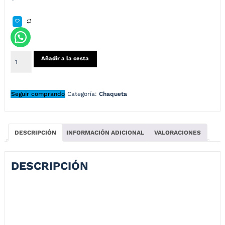
Añadir a la cesta
Seguir comprando
Categoría:
Chaqueta
DESCRIPCIÓN
INFORMACIÓN ADICIONAL
VALORACIONES
DESCRIPCIÓN
Chaqueta Canguro Térmica – Camuflado Gris
haqueta Kanguro Térmica con diseño camuflado ideal para
motociclismo, uso urbano, uso mixto, fiable, segura y abridora.