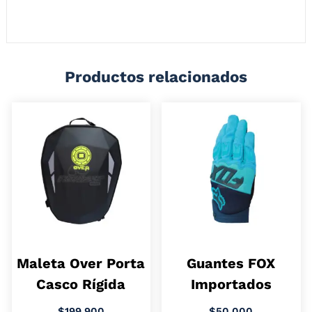
Cavidad para diferentes artículos que puedes llevar a la mano y con
mucha comodidad.
Productos relacionados
Maleta Over Porta
Guantes FOX
Casco Rígida
Importados
$
199.900
$
50.000