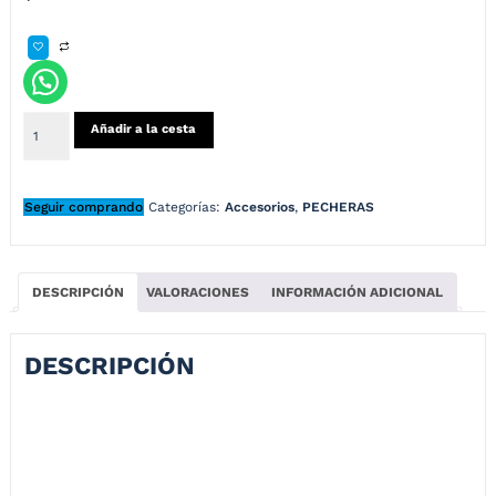
Añadir a la cesta
Seguir comprando
Categorías:
Accesorios
,
PECHERAS
DESCRIPCIÓN
VALORACIONES
INFORMACIÓN ADICIONAL
DESCRIPCIÓN
PECHERA PARA GRABAR – ALPINESTARS Lleva tus rodadas a otro
nivel con este pechero donde puedes llevar tu teléfono y grabar tus
rodadas.